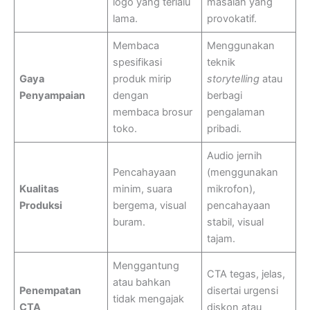
logo yang terlalu
masalah yang
lama.
provokatif.
Membaca
Menggunakan
spesifikasi
teknik
Gaya
produk mirip
storytelling
atau
Penyampaian
dengan
berbagi
membaca brosur
pengalaman
toko.
pribadi.
Audio jernih
Pencahayaan
(menggunakan
Kualitas
minim, suara
mikrofon),
Produksi
bergema, visual
pencahayaan
buram.
stabil, visual
tajam.
Menggantung
CTA tegas, jelas,
atau bahkan
Penempatan
disertai urgensi
tidak mengajak
CTA
diskon atau