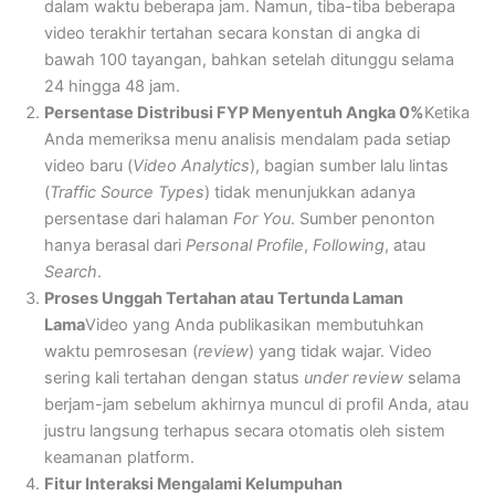
dalam waktu beberapa jam. Namun, tiba-tiba beberapa
video terakhir tertahan secara konstan di angka di
bawah 100 tayangan, bahkan setelah ditunggu selama
24 hingga 48 jam.
Persentase Distribusi FYP Menyentuh Angka 0%
Ketika
Anda memeriksa menu analisis mendalam pada setiap
video baru (
Video Analytics
), bagian sumber lalu lintas
(
Traffic Source Types
) tidak menunjukkan adanya
persentase dari halaman
For You
. Sumber penonton
hanya berasal dari
Personal Profile
,
Following
, atau
Search
.
Proses Unggah Tertahan atau Tertunda Laman
Lama
Video yang Anda publikasikan membutuhkan
waktu pemrosesan (
review
) yang tidak wajar. Video
sering kali tertahan dengan status
under review
selama
berjam-jam sebelum akhirnya muncul di profil Anda, atau
justru langsung terhapus secara otomatis oleh sistem
keamanan platform.
Fitur Interaksi Mengalami Kelumpuhan