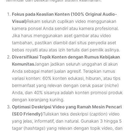
terhindar dari deteksi negatif sistem keamanan:
Fokus pada Keaslian Konten (100% Original Audio-
Visual)
Rekam seluruh cuplikan video menggunakan
kamera ponsel Anda sendiri atau kamera profesional.
Jika harus menggunakan aset gambar atau video
tambahan, pastikan diambil dari situs penyedia aset
bebas royalti atau atas izin tertulis dari pemilik aslinya.
Diversifikasi Topik Konten dengan Rumus Kebijakan
Komunitas
Jangan jadikan seluruh unggahan di akun
Anda sebagai materi jualan agresif. Terapkan rumus
variasi konten: 60% konten edukasi, hiburan, atau tips
bermanfaat yang relevan dengan ceruk pasar (
niche
)
Anda, dan 40% sisanya adalah konten promosi produk
dengan keranjang kuning.
Optimasi Deskripsi Video yang Ramah Mesin Pencari
(SEO Friendly)
Tuliskan teks deskripsi (
caption
) video
yang jelas, informatif, dan natural. Gunakan 3 hingga 5
tagar (
hashtags
) yang relevan dengan topik video, dan