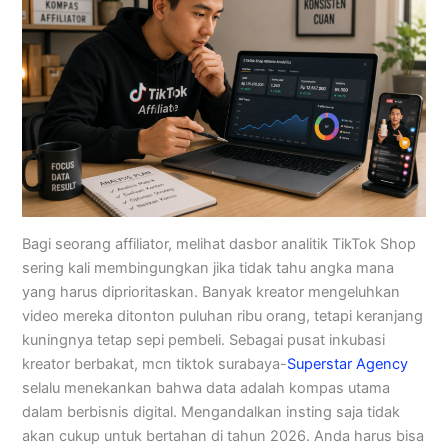
Bagi seorang affiliator, melihat dasbor analitik TikTok Shop
sering kali membingungkan jika tidak tahu angka mana
yang harus diprioritaskan. Banyak kreator mengeluhkan
video mereka ditonton puluhan ribu orang, tetapi keranjang
kuningnya tetap sepi pembeli. Sebagai pusat inkubasi
kreator berbakat, mcn tiktok surabaya-
Superstar Agency
selalu menekankan bahwa data adalah kompas utama
dalam berbisnis digital. Mengandalkan insting saja tidak
akan cukup untuk bertahan di tahun 2026. Anda harus bisa