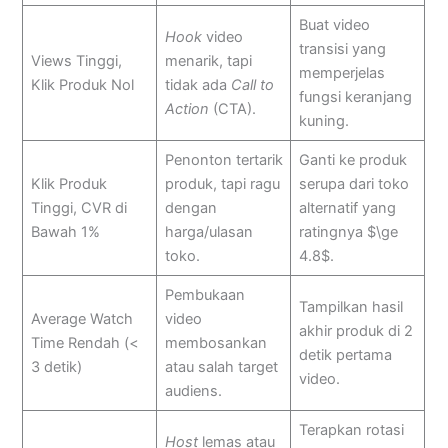
Buat video
Hook
video
transisi yang
Views Tinggi,
menarik, tapi
memperjelas
Klik Produk Nol
tidak ada
Call to
fungsi keranjang
Action
(CTA).
kuning.
Penonton tertarik
Ganti ke produk
Klik Produk
produk, tapi ragu
serupa dari toko
Tinggi, CVR di
dengan
alternatif yang
Bawah 1%
harga/ulasan
ratingnya $\ge
toko.
4.8$.
Pembukaan
Tampilkan hasil
Average Watch
video
akhir produk di 2
Time Rendah (<
membosankan
detik pertama
3 detik)
atau salah target
video.
audiens.
Terapkan rotasi
Host
lemas atau