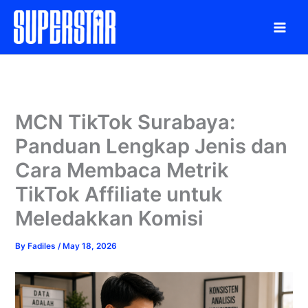
Skip
to
content
MCN TikTok Surabaya:
Panduan Lengkap Jenis dan
Cara Membaca Metrik
TikTok Affiliate untuk
Meledakkan Komisi
By
Fadiles
/
May 18, 2026