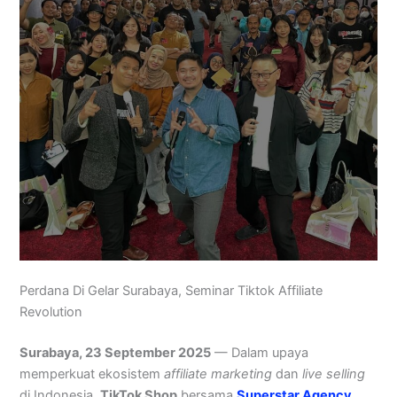
Perdana Di Gelar Surabaya, Seminar Tiktok Affiliate
Revolution
Surabaya, 23 September 2025
— Dalam upaya
memperkuat ekosistem
affiliate marketing
dan
live selling
di Indonesia,
TikTok Shop
bersama
Superstar Agency
,