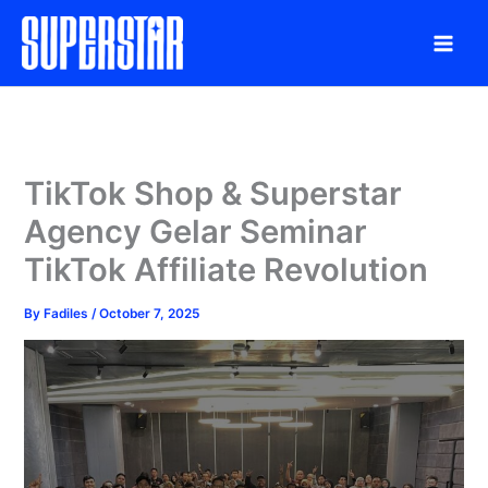
Skip
to
content
TikTok Shop & Superstar
Agency Gelar Seminar
TikTok Affiliate Revolution
By
Fadiles
/
October 7, 2025