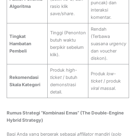
puncak) dan
Algoritma
rasio klik
interaksi
save/share
.
komentar.
Rendah
Tinggi (Penonton
Tingkat
(Terbawa
butuh waktu
Hambatan
suasana
urgency
berpikir sebelum
Pembeli
dan voucher
klik).
diskon).
Produk
high-
Produk
low-
Rekomendasi
ticket
/ butuh
ticket
/ produk
Skala Kategori
demonstrasi
viral massal
.
detail.
Rumus Strategi “Kombinasi Emas” (The Double-Engine
Hybrid Strategy)
Bagi Anda yang bergerak sebagai
affiliator
mandiri (
solo