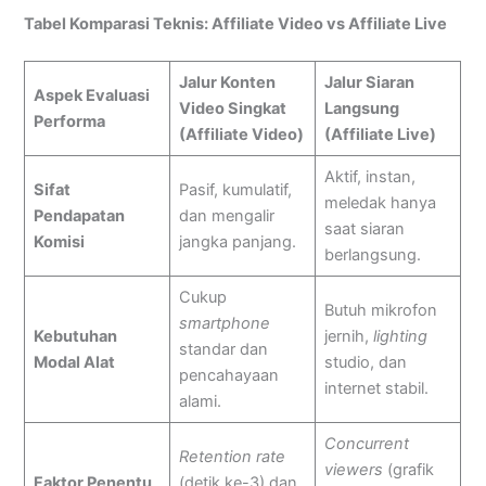
Tabel Komparasi Teknis: Affiliate Video vs Affiliate Live
Jalur Konten
Jalur Siaran
Aspek Evaluasi
Video Singkat
Langsung
Performa
(Affiliate Video)
(Affiliate Live)
Aktif, instan,
Sifat
Pasif, kumulatif,
meledak hanya
Pendapatan
dan mengalir
saat siaran
Komisi
jangka panjang.
berlangsung.
Cukup
Butuh mikrofon
smartphone
Kebutuhan
jernih,
lighting
standar dan
Modal Alat
studio, dan
pencahayaan
internet stabil.
alami.
Concurrent
Retention rate
viewers
(grafik
Faktor Penentu
(detik ke-3) dan