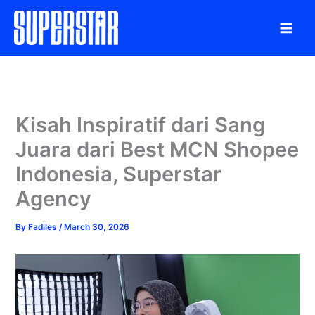
Skip
to
content
Kisah Inspiratif dari Sang
Juara dari Best MCN Shopee
Indonesia, Superstar
Agency
By
Fadiles
/
March 30, 2026