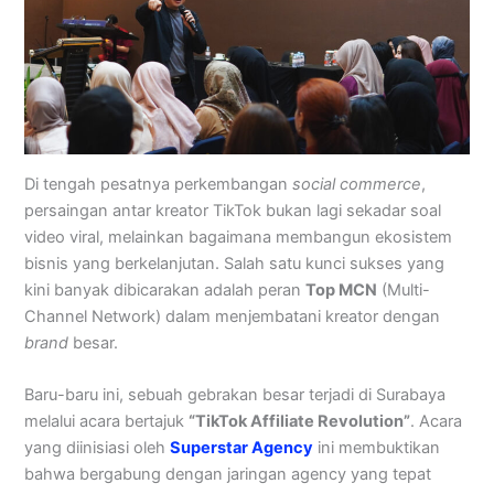
Di tengah pesatnya perkembangan
social commerce
,
persaingan antar kreator TikTok bukan lagi sekadar soal
video viral, melainkan bagaimana membangun ekosistem
bisnis yang berkelanjutan. Salah satu kunci sukses yang
kini banyak dibicarakan adalah peran
Top MCN
(Multi-
Channel Network) dalam menjembatani kreator dengan
brand
besar.
Baru-baru ini, sebuah gebrakan besar terjadi di Surabaya
melalui acara bertajuk
“TikTok Affiliate Revolution”
. Acara
yang diinisiasi oleh
Superstar Agency
ini membuktikan
bahwa bergabung dengan jaringan agency yang tepat