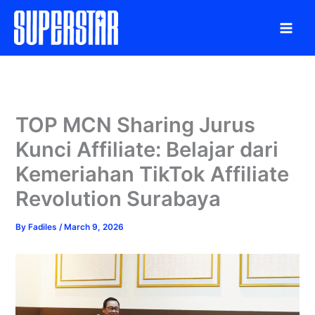
Skip
to
content
TOP MCN Sharing Jurus
Kunci Affiliate: Belajar dari
Kemeriahan TikTok Affiliate
Revolution Surabaya
By
Fadiles
/
March 9, 2026